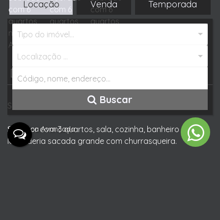
Locação
Venda
Temporada
Tipo do imóvel...
Localização ...
Descrição do Imóvel
Buscar
Sobrado com duas unidades individuais, sendo:
Superior com 3 quartos, sala, cozinha, banheiro social,
Busca Avançada
lavanderia sacada grande com churrasqueira.
Térreo com 3 quartos, banheiro social, sala, cozinha e
lavanderia com 2 vagas de garagem pertencentes uma
a cada unidade.