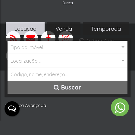
Apenas Imóveis Favoritos:
Imóveis Favoritos
Locação
Venda
Temporada
WhatsApp
Tipo do imóvel...
Buscar Imóvel
Localização ...
Buscar
Busca Avançada
Não foi encontrado nenhum Imóvel. Redefina seus cr