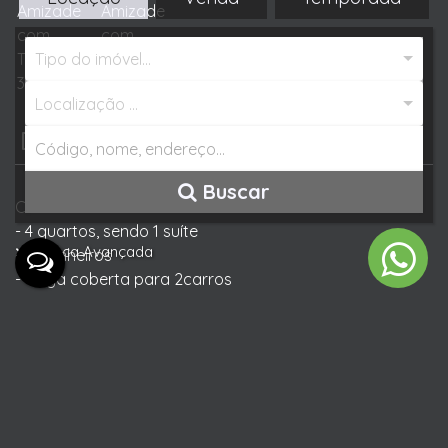
Tipo do imóvel...
Localização ...
Descrição do Imóvel
Buscar
Casa reformada com 178m² e 420m² de terreno!
- 4 quartos, sendo 1 suíte
Busca Avançada
- 2 banheiros
- Vaga coberta para 2carros
- Espaço de quintal na frente com gramado e nos
fundos amplo espaço com paver.
- Area de festas com churrasqueira nos fundos da
garagem.
Localização: Amizade