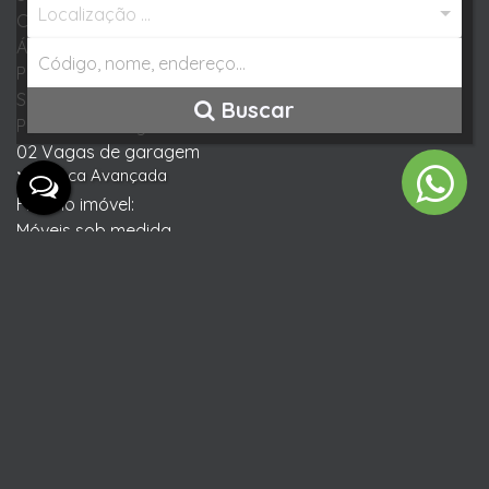
Localização ...
Cozinha
Área de festas com churrasqueira
Piscina
Sala comercial com banheiro
Buscar
Placas de energia solar
02 Vagas de garagem
Busca Avançada
Fica no imóvel:
Móveis sob medida
5 ar condicionados
Fotovoltaica 20 placas (Da para colocar até 28 placas)
Aceita permuta por imóvel em Jaraguá do Sul.
Valores do Imóvel