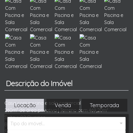
Descrição do Imóvel
Casa com piscina e sala comercial
Locação
Venda
Temporada
260m² de área privativa | Terreno com 469,20m²
Suíte + 02 Quartos
Tipo do imóvel...
Banheiro social
Sala de estar