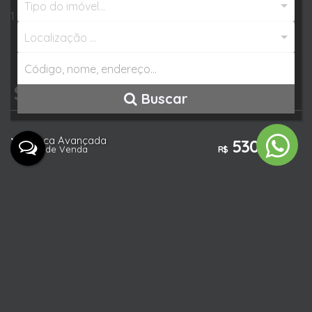
Tipo do imóvel...
1 vaga de garagem;
Localização ...
Valores do Imóvel
Buscar
Busca Avançada
530.000
Valor de Venda
R$
Características do Imóvel
Referência:
3572
Tipo de Imóvel:
Residencial
»
Apartamento