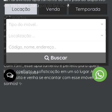
em Vila Nova, Jaraguá do Sul, SC! 🌟
Locação
Venda
Temporada
✔️ 2 quartos
✔️ 1 vaga de garagem
Tipo do imóvel...
✔️ Prédio com elevador e salão de festas
✔️ Ficam Eletrodomésticos embutidos, ar-condicionado
Localização ...
na sala e móveis sob medida
✔️ Localizado no último andar, proporcionando uma
vista incrível
Buscar
Com 75m², esse apartamento é perfeito para quem
busca conforto e sofisticação em um só lugar. Agende
Busca Avançada
uma visita e venha se encantar com esse imóvel dos
sonhos! ✨
Entre em contato agora mesmo e faça sua proposta!
📞 #apartamento #imóveis #VilaNova #JaraguádoSul
#SC #altoPadrão #vistaincrível