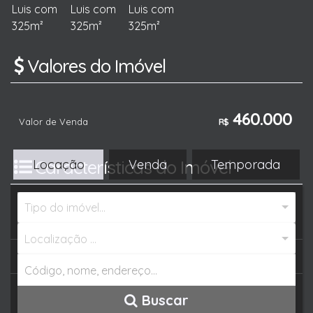
Valores do Imóvel
460.000
Valor de Venda
R$
Características do Imóvel
Locação
Venda
Temporada
Tipo do imóvel...
Referência:
3358
Localização ...
Tipo de Imóvel:
Residencial
»
Lote/Terreno
Estágio do Imóvel:
Usado
Buscar