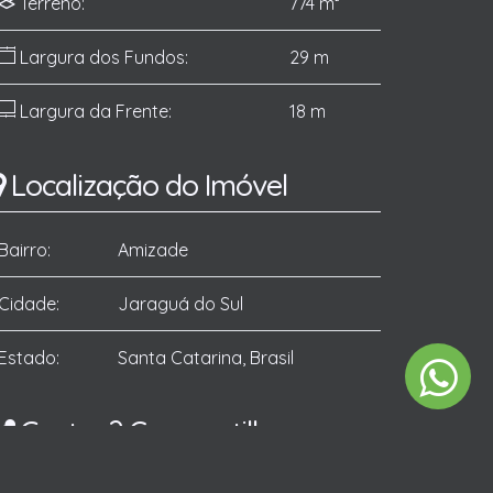
Terreno:
774 m²
Largura dos Fundos:
29 m
Largura da Frente:
18 m
Localização do Imóvel
Bairro:
Amizade
Cidade:
Jaraguá do Sul
Estado:
Santa Catarina, Brasil
Gostou? Compartilhe