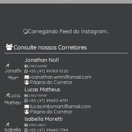
Carregando Feed do Instagram...
Consulte nossos Corretores
Jonathan Noll
CRECI
64734F
+55 (47) 99783-5120
joanathan.wmn@gmail.com
Página do Corretor
Lucas Matheus
CRECI
59715F
+55 (47) 99630-4791
lucas.imbsmart@gmail.com
Página do Corretor
Isabella Moretti
CRECI
66017
+55 (47) 99640-7744