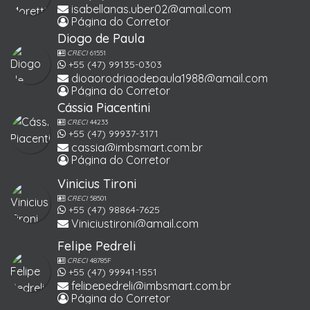
isabellanas.uber02@gmail.com
Página do Corretor
Diogo de Paula
CRECI
61551
+55 (47) 99135-0303
diogorodrigodepaula1988@gmail.com
Página do Corretor
Cássia Piacentini
CRECI
44233
+55 (47) 99937-3171
cassia@imbsmart.com.br
Página do Corretor
Vinicius Tironi
CRECI
58501
+55 (47) 98864-7625
Viniciustironi@gmail.com
Felipe Pedreli
CRECI
48785F
+55 (47) 99941-1551
felipepedreli@imbsmart.com.br
Página do Corretor