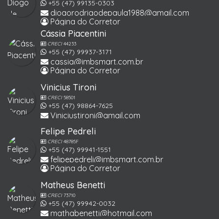
+55 (47) 99135-0303
diogorodrigodepaula1988@gmail.com
Página do Corretor
Cássia Piacentini
CRECI
44233
+55 (47) 99937-3171
cassia@imbsmart.com.br
Página do Corretor
Vinicius Tironi
CRECI
58501
+55 (47) 98864-7625
Viniciustironi@gmail.com
Felipe Pedreli
CRECI
48785F
+55 (47) 99941-1551
felipepedreli@imbsmart.com.br
Página do Corretor
Matheus Benetti
CRECI
73710
+55 (47) 99942-0032
mathabenetti@hotmail.com