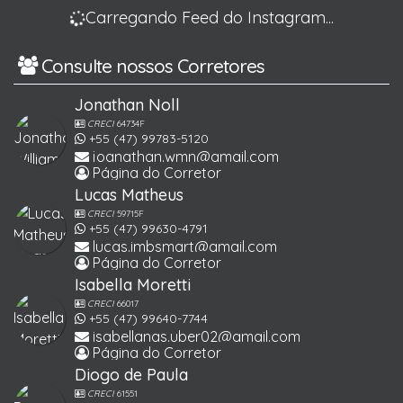
Carregando Feed do Instagram...
Consulte nossos Corretores
Jonathan Noll
CRECI
64734F
+55 (47) 99783-5120
joanathan.wmn@gmail.com
Página do Corretor
Lucas Matheus
CRECI
59715F
+55 (47) 99630-4791
lucas.imbsmart@gmail.com
Página do Corretor
Isabella Moretti
CRECI
66017
+55 (47) 99640-7744
isabellanas.uber02@gmail.com
Página do Corretor
Diogo de Paula
CRECI
61551