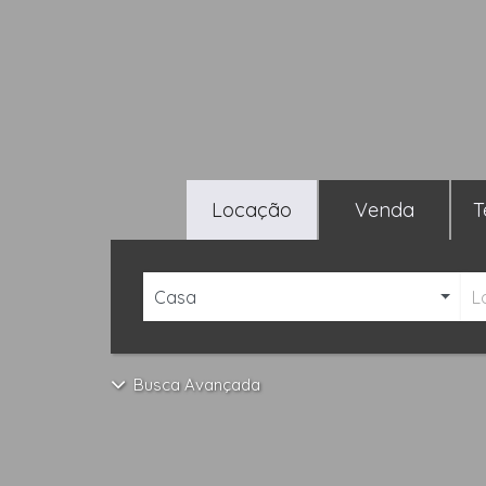
Locação
Venda
T
Casa
L
Busca Avançada