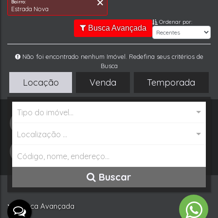
Ordenar por:
Busca Avançada
Tipo de Imóvel:
Cidade:
Locação
Venda
Temporada
Residencial » Casa Geminado Duplex
Jaraguá do Sul
Bairro:
Estrada Nova
Tipo do imóvel...
WhatsApp
Localização ...
Buscar Imóvel
Buscar
Busca Avançada