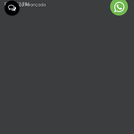
R.I: 4/32.396
Busca Avançada
Valores do Imóvel
305.000
Vendas a partir de
R$
305.000
Vendas irão até
R$
Características do Imóvel
Referência:
3763
Tipo de Imóvel:
Residencial
»
Casa Geminado
Térreo