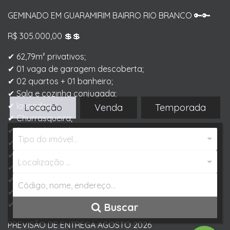
GEMINADO EM GUARAMIRIM BAIRRO RIO BRANCO 🔑🔑
R$ 305.000,00 💲💲
✔ 62,79m² privativos;
✔ 01 vaga de garagem descoberta;
✔ 02 quartos + 01 banheiro;
✔ Sala e cozinha conjugada;
✔ lavanderia;
Locação
Venda
Temporada
✔ Churrasqueira;
✔ Fachada moderna;
Tipo do imóvel...
✔ Portão em alumínio;
✔ Pontos de espera para ar condicionado;
Localização ...
✔ Nicho e vaso sanitário nos banheiros;
✔ portas internas laca UV;
✔ piso retificado classe A;
✔ Próximo a escola, supermercado e creche;
Buscar
PREVISÃO DE ENTREGA AGOSTO 2026