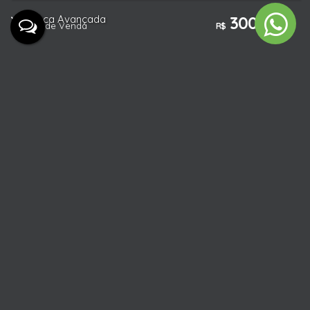
Busca Avançada
300.000
Valor de Venda
R$
Características do Imóvel
Referência:
2866
Tipo de Imóvel:
Residencial
»
Apartamento
Estágio do Imóvel:
Usado
Quartos:
2
Sala:
1