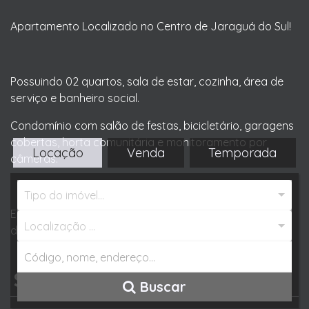
Apartamento Localizado no Centro de Jaraguá do Sul!
Possuindo 02 quartos, sala de estar, cozinha, área de
serviço e banheiro social.
Condomínio com salão de festas, bicicletário, garagens
cobertas, horta comunitária e monitoramento por
Locação
Venda
Temporada
câmeras.
Tipo do imóvel...
Entre agora mesmo em contato conosco e saiba mais
Localização ...
detalhes do imóvel.
Valores do Imóvel
Buscar