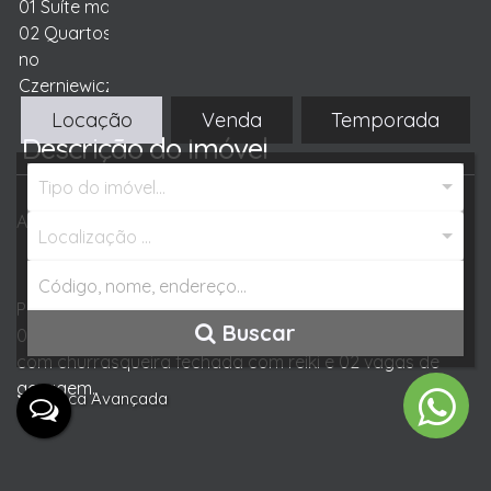
Locação
Venda
Temporada
Descrição do Imóvel
Tipo do imóvel...
Apartamento Semimobiliado à Venda!
Localização ...
Possuindo mais de 103m², o imóvel conta com 01 suíte,
Buscar
02 quartos, living integrado, banheiro social, sacada
com churrasqueira fechada com reiki e 02 vagas de
garagem.
Busca Avançada
Entre agora mesmo em contato conosco e saiba mais