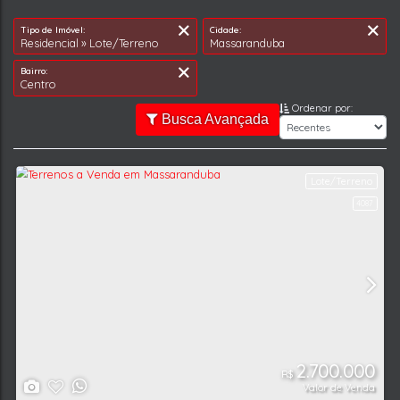
Ordenar por:
Busca Avançada
Tipo de Imóvel:
Cidade:
Residencial » Lote/Terreno
Massaranduba
Bairro:
Centro