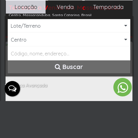
Locação
Venda
Temporada
Lote/Terreno
Centro
Buscar
Busca Avançada
L