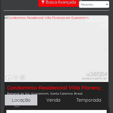
Busca Avançada
Tipo de Imóvel:
Cidade:
Residencial » Lote/Terreno
Guaramirim
Locação
Venda
Temporada