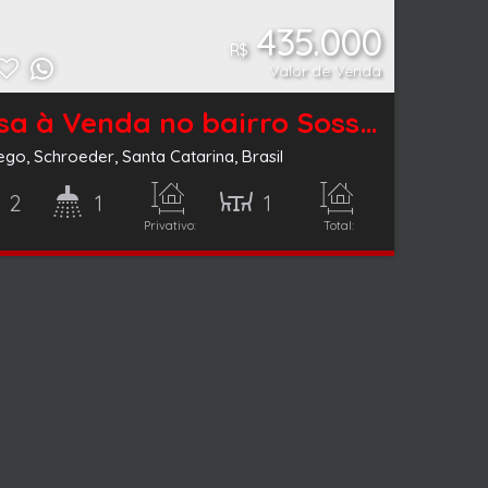
435.000
R$
Valor de Venda
Casa à Venda no bairro Sossego em Schroeder
ego
,
Schroeder
,
Santa Catarina
,
Brasil
2
1
1
Privativo:
Total:
100m²
420m²
ório(s)
Banheiro(s)
Sala(s)