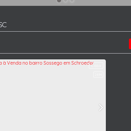
SC
Casa
2694