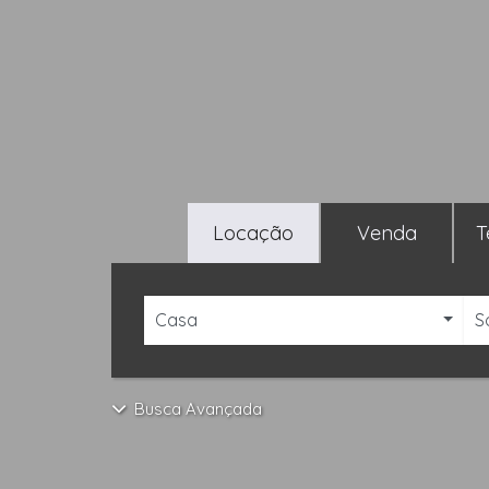
Locação
Venda
T
Casa
S
Busca Avançada