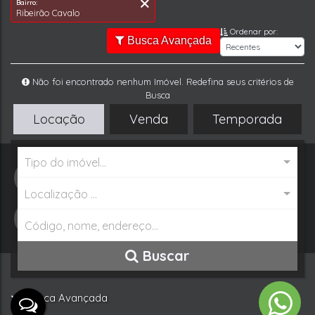
Ordenar por:
Busca Avançada
Tipo de Imóvel:
Cidade:
Locação
Venda
Temporada
Residencial » Casa
Jaraguá do Sul
Bairro:
Ribeirão Cavalo
Tipo do imóvel...
WhatsApp
Localização ...
Buscar Imóvel
Buscar
Busca Avançada