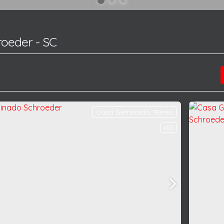
oeder - SC
Casa Geminado Térreo
4120