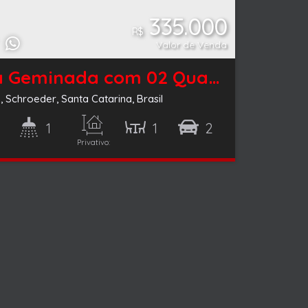
335.000
R$
Valor de Venda
Casa Geminada com 02 Quartos à Venda em Schroeder
n
,
Schroeder
,
Santa Catarina
,
Brasil
2
1
1
2
Privativo:
76m²
(s)
Banheiro(s)
Sala(s)
Vaga(s)