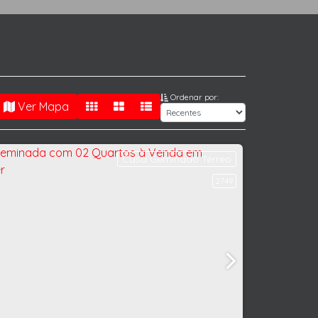
Ordenar por:
Ver Mapa
Casa Geminado Térreo
2749