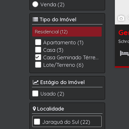
Venda (2)
Tipo do Imóvel
Ge
Residencial (12)
Schr
Apartamento (1)
Casa (3)
Casa Geminado Térreo (2)
Dormit
Lote/Terreno (6)
Estágio do Imóvel
Usado (2)
Localidade
Jaraguá do Sul (22)