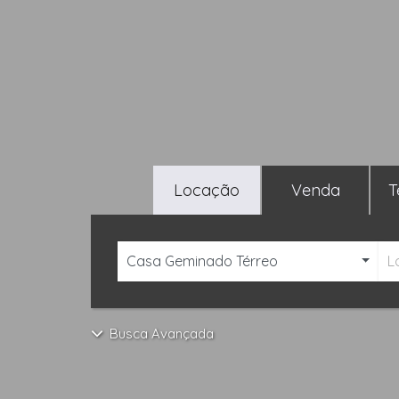
Locação
Venda
T
Casa Geminado Térreo
L
Busca Avançada