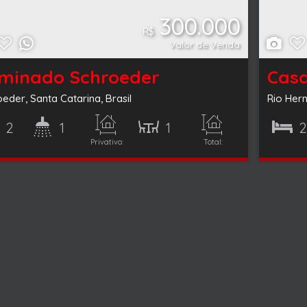
300.000
R$
Valor de Venda
minado Schroeder
oeder
,
Santa Catarina
,
Brasil
Rio Her
2
1
1
Privativo:
Total:
50m²
122m²
ório(s)
Banheiro(s)
Sala(s)
Dormitório