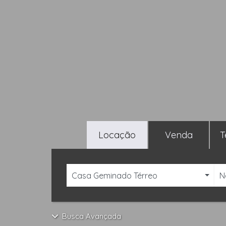
Locação
Venda
T
Casa Geminado Térreo
N
Busca Avançada