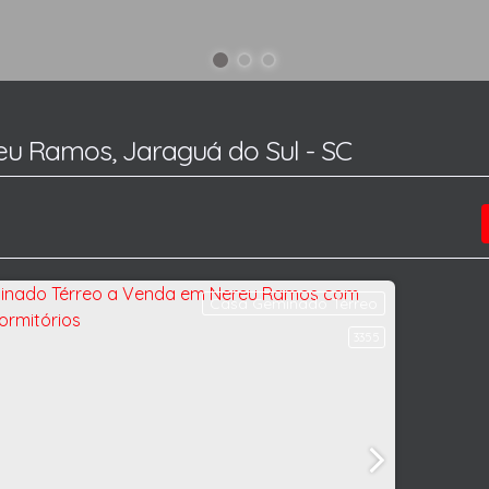
u Ramos, Jaraguá do Sul - SC
Casa Geminado Térreo
3355