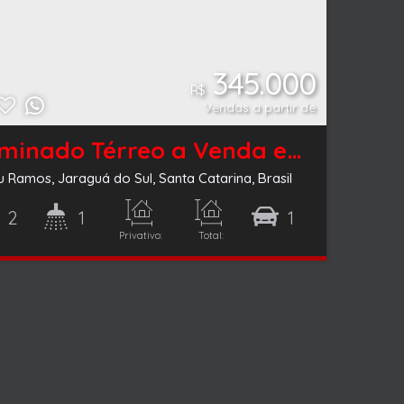
345.000
R$
Vendas a partir de
Geminado Térreo a Venda em Nereu Ramos com Dois Dormitórios
u Ramos
,
Jaraguá do Sul
,
Santa Catarina
,
Brasil
2
1
1
Privativo:
Total:
51 ~ 54m²
51 ~ 54m²
ório(s)
Banheiro(s)
Vaga(s)