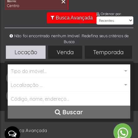
Ordenar por:
Busca Avançada
Tipo de Imóvel:
Cidade:
Locação
Venda
Temporada
Residencial » Casa Geminado Duplex
Penha
Bairro:
Centro
Tipo do imóvel...
WhatsApp
Localização ...
Buscar Imóvel
Buscar
Busca Avançada